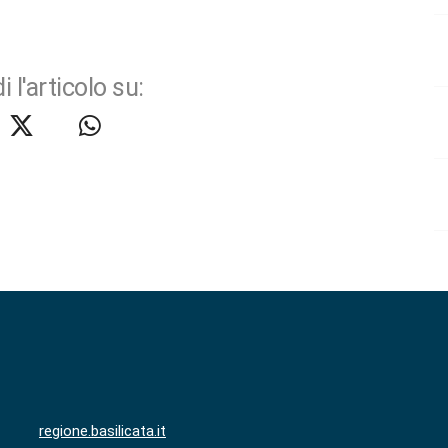
i l'articolo su:
regione.basilicata.it