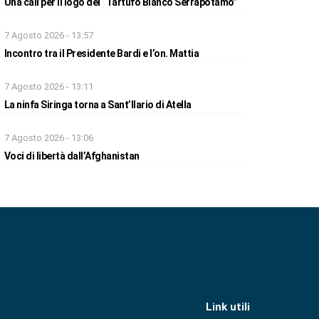
Una call per il logo del “Tartufo Bianco Serrapotamo”
7 Agosto 2026 - 13:57
Incontro tra il Presidente Bardi e l’on. Mattia
7 Agosto 2026 - 13:11
La ninfa Siringa torna a Sant’Ilario di Atella
7 Agosto 2026 - 13:06
Voci di libertà dall’Afghanistan
Link utili