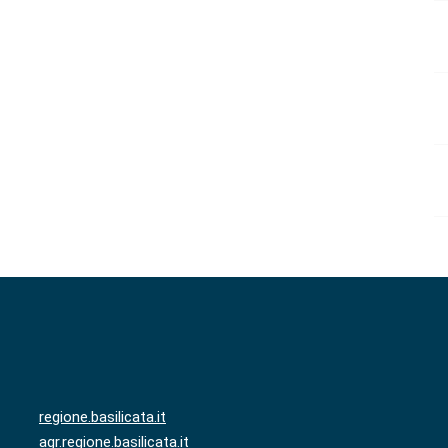
regione.basilicata.it
agr.regione.basilicata.it