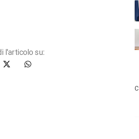
i l'articolo su:
C