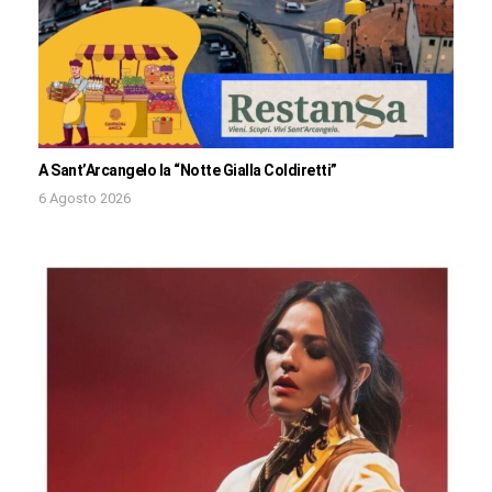
A Sant’Arcangelo la “Notte Gialla Coldiretti”
6 Agosto 2026