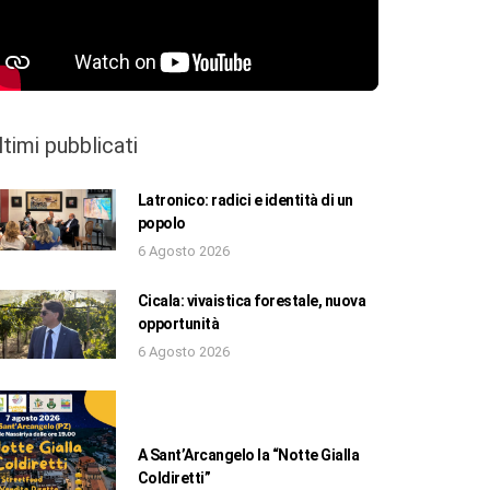
ltimi pubblicati
Latronico: radici e identità di un
popolo
6 Agosto 2026
Cicala: vivaistica forestale, nuova
opportunità
6 Agosto 2026
A Sant’Arcangelo la “Notte Gialla
Coldiretti”