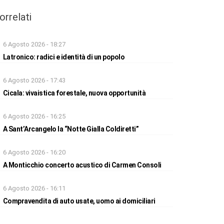
orrelati
6 Agosto 2026 - 18:27
Latronico: radici e identità di un popolo
6 Agosto 2026 - 17:43
Cicala: vivaistica forestale, nuova opportunità
6 Agosto 2026 - 16:25
A Sant’Arcangelo la “Notte Gialla Coldiretti”
6 Agosto 2026 - 16:20
A Monticchio concerto acustico di Carmen Consoli
6 Agosto 2026 - 16:11
Compravendita di auto usate, uomo ai domiciliari