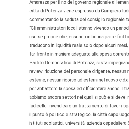
Amarezza per il no del governo regionale all'emen
città di Potenza viene espresso da Giampiero Iudi
commentando la seduta del consiglio regionale te
“Gli amministratori locali stanno vivendo un periodo
risorse proprie che, essendo in buona parte frutto d
traducono in liquidità reale solo dopo alcuni mesi, 
far fronte in maniera adeguata alla spesa corrent
Partito Democratico di Potenza, si sta impegnando
review: riduzione del personale dirigente, nessun 
esterne, nessun ricorso ad esterni nel nuovo c.d.a 
per abbattere la spesa ed efficientare anche il 
abbiamo ancora settori nei quali si può e si deve i
Iudicello- rivendicare un trattamento di favor risp
il punto è politico e strategico; la città capoluog
istituti scolastici, università, azienda ospedaliera 