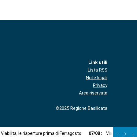
Link utili
Lista RSS
Note legali
Privacy
Area riservata
©2025 Regione Basilicata
Viabilità, le riaperture prima di Ferragosto
07
/
08
:
Via libera a imp