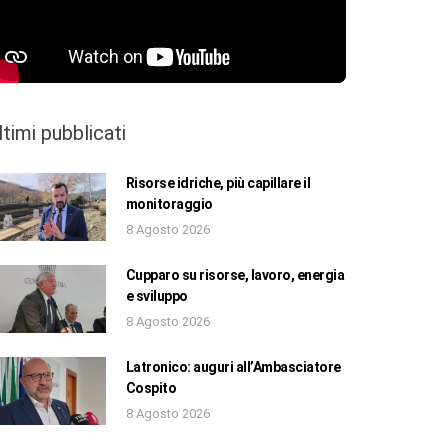
ltimi pubblicati
Risorse idriche, più capillare il
monitoraggio
8 Agosto 2026
Cupparo su risorse, lavoro, energia
e sviluppo
8 Agosto 2026
Latronico: auguri all’Ambasciatore
Cospito
8 Agosto 2026