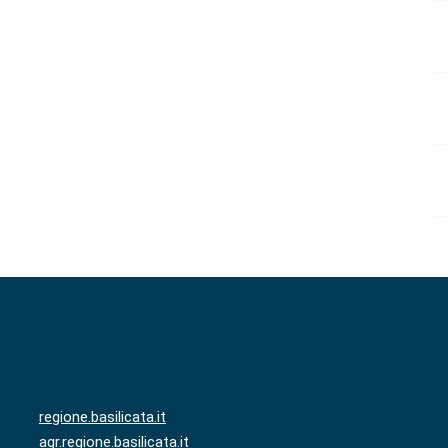
regione.basilicata.it
agr.regione.basilicata.it