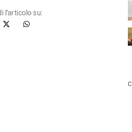
i l'articolo su:
C