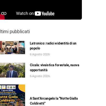
ltimi pubblicati
Latronico: radici e identità di un
popolo
6 Agosto 2026
Cicala: vivaistica forestale, nuova
opportunità
6 Agosto 2026
A Sant’Arcangelo la “Notte Gialla
Coldiretti”