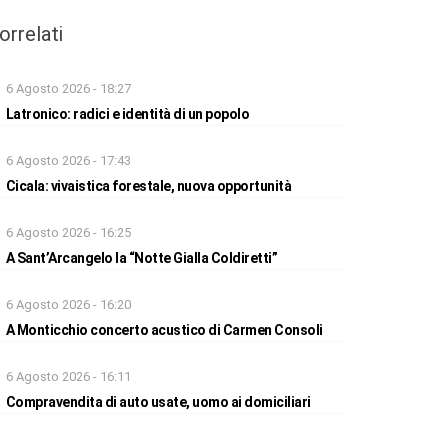
orrelati
6 Agosto 2026 - 18:27
Latronico: radici e identità di un popolo
6 Agosto 2026 - 17:43
Cicala: vivaistica forestale, nuova opportunità
6 Agosto 2026 - 16:25
A Sant’Arcangelo la “Notte Gialla Coldiretti”
6 Agosto 2026 - 16:20
A Monticchio concerto acustico di Carmen Consoli
6 Agosto 2026 - 16:11
Compravendita di auto usate, uomo ai domiciliari