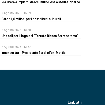
Via libera a impianti di accumulo Bess a Melfi e Picerno
7 Agosto 2026 - 15:59
Bardi: 1,6 milioni per i nostri beni culturali
7 Agosto 2026 - 13:58
Una call per il logo del “Tartufo Bianco Serrapotamo”
7 Agosto 2026 - 13:57
Incontro tra il Presidente Bardi e l’on. Mattia
Link utili