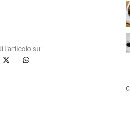
i l'articolo su:
C