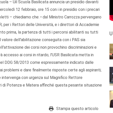
cuola – Uil Scuola Basilicata annuncia un presidio davanti
mercoledì 12 febbraio, ore 15 con i in presidio con i precari
coletti – chiediamo che: • dal Ministro Carrozza pervengano
R, per i Rettori delle Università, e i direttori di Accademie
to prima, la partenza di tutti i percorsi abilitanti su tutti
U
l valore dell'abilitazione conseguita con i PAS sia
ell'attivazione dei corsi non provochino discriminazioni e
rà accesso ai corsi in ritardo; l'USR Basilicata metta in
rt. 6 del DDG 58/2013 come espressamente indicato dalle
 ai problemi e dare finalmente risposte certe agli aspiranti;
se intervenga con urgenza sul Magnifico Rettore
ori di Potenza e Matera affinché questa pesante situazione
Stampa questo articolo