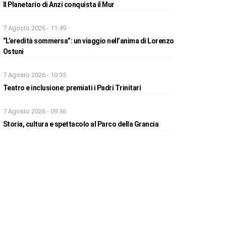
Il Planetario di Anzi conquista il Mur
7 Agosto 2026 - 11:49
“L’eredità sommersa”: un viaggio nell’anima di Lorenzo
Ostuni
7 Agosto 2026 - 10:35
Teatro e inclusione: premiati i Padri Trinitari
7 Agosto 2026 - 09:36
Storia, cultura e spettacolo al Parco della Grancia