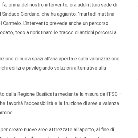
a, prima del nostro intervento, era addirittura sede di
o il Sindaco Giordano, che ha aggiunto: “martedì mattina
el Carmelo. L’intervento prevede anche un percorso
dato, teso a ripristinare le tracce di antichi percorsi a
ione di nuovi spazi all’aria aperta e sulla valorizzazione
ichi edilizi e privilegiando soluzioni alternative alla
ato dalla Regione Basilicata mediante la misura dell’FSC –
e favorirà l’accessibilità e la fruizione di aree a valenza
armine.
er creare nuove aree attrezzate all’aperto, al fine di