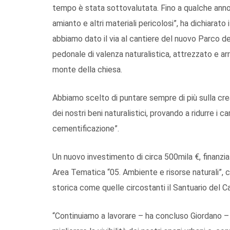
tempo è stata sottovalutata. Fino a qualche anno f
amianto e altri materiali pericolosi”, ha dichiarat
abbiamo dato il via al cantiere del nuovo Parco d
pedonale di valenza naturalistica, attrezzato e arre
monte della chiesa.
Abbiamo scelto di puntare sempre di più sulla creaz
dei nostri beni naturalistici, provando a ridurre i car
cementificazione”.
Un nuovo investimento di circa 500mila €, finanzi
Area Tematica “05. Ambiente e risorse naturali”, ch
storica come quelle circostanti il Santuario del C
“Continuiamo a lavorare – ha concluso Giordano – p