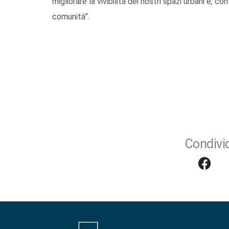
migliorare la vivibilità dei nostri spazi urbani e, 
comunità”.
Condivid