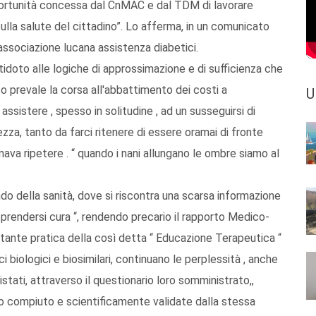
portunità concessa dal CnMAC e dal TDM di lavorare
ulla salute del cittadino”. Lo afferma, in un comunicato
ssociazione lucana assistenza diabetici.
idoto alle logiche di approssimazione e di sufficienza che
 prevale la corsa all'abbattimento dei costi a
U
assistere , spesso in solitudine , ad un susseguirsi di
ezza, tanto da farci ritenere di essere oramai di fronte
 amava ripetere . “ quando i nani allungano le ombre siamo al
o della sanità, dove si riscontra una scarsa informazione
a prendersi cura “, rendendo precario il rapporto Medico-
rtante pratica della così detta “ Educazione Terapeutica “
i biologici e biosimilari, continuano le perplessità , anche
stati, attraverso il questionario loro somministrato,,
so compiuto e scientificamente validate dalla stessa