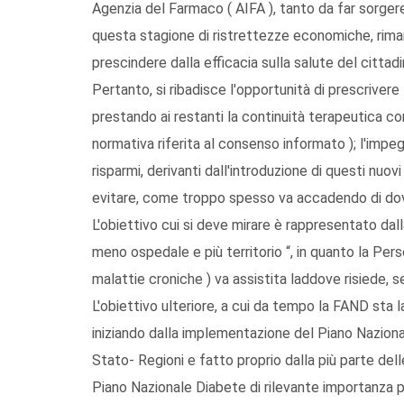
Agenzia del Farmaco ( AIFA ), tanto da far sorgere 
questa stagione di ristrettezze economiche, riman
prescindere dalla efficacia sulla salute del cittadi
Pertanto, si ribadisce l'opportunità di prescrivere ta
prestando ai restanti la continuità terapeutica con
normativa riferita al consenso informato ); l'impegn
risparmi, derivanti dall'introduzione di questi nuo
evitare, come troppo spesso va accadendo di dover
L'obiettivo cui si deve mirare è rappresentato dall
meno ospedale e più territorio “, in quanto la Pe
malattie croniche ) va assistita laddove risiede, 
L'obiettivo ulteriore, a cui da tempo la FAND sta la
iniziando dalla implementazione del Piano Nazion
Stato- Regioni e fatto proprio dalla più parte de
Piano Nazionale Diabete di rilevante importanza pe