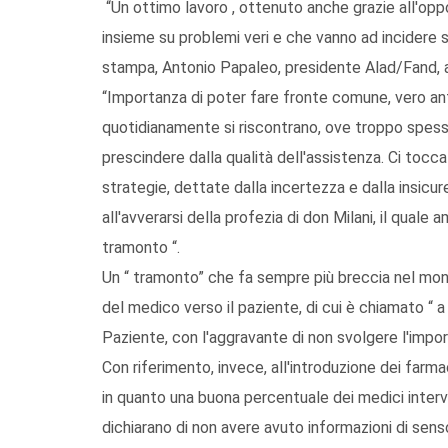
“Un ottimo lavoro , ottenuto anche grazie all'op
insieme su problemi veri e che vanno ad incidere s
stampa, Antonio Papaleo, presidente Alad/Fand, a
“Importanza di poter fare fronte comune, vero ant
quotidianamente si riscontrano, ove troppo spesso
prescindere dalla qualità dell'assistenza. Ci tocca 
strategie, dettate dalla incertezza e dalla insicur
all'avverarsi della profezia di don Milani, il quale
tramonto “.
Un “ tramonto” che fa sempre più breccia nel mond
del medico verso il paziente, di cui è chiamato “ 
Paziente, con l'aggravante di non svolgere l'impo
Con riferimento, invece, all'introduzione dei farmac
in quanto una buona percentuale dei medici intervi
dichiarano di non avere avuto informazioni di sen