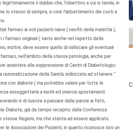
legittimamente il dubbio che, l'obiettivo a cui si tende, in
e lo stesso di sempre, e cioè l'abbattimento dei costi a
no.
li farmaci ai soli pazienti naive ( neofiti della malattia ),
 i farmaci originali ( tanto anche nel rispetto della
o, inoltre, deve essere quello di riallocare gli eventuali
vi farmaci, nell'ambito della stessa patologia, anche per
 assistere alla soppressione di Centri di Diabetologici.
a razionalizzazione della Sanità, indirizzata ad ottenere “
rsona con diabete ( ma potrebbe valere per tutte le
C
senza assoggettarla a inutili ed onerosi spostamenti.
vorando è di riuscire a passare dalle parole ai fatti,
ale Diabete, già da tempo recepito dalla Conferenza
lle stesse Regioni, ma che stenta ad essere applicato.
r le Associazioni dei Pazienti, in quanto riconosce loro un