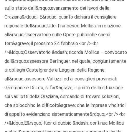
sullo stato dell&rsquo;avanzamento dei lavori della
Oraziana&rdquo;. E&rsquo; quanto dichiara il consigliere
regionale dell&rsquo;Udc, Francesco Mollica, in relazione
all&rsquo;Osservatorio sulle Opere pubbliche che si
terr&agrave; il prossimo 24 febbraio.<br /><br
/>&ldquo;Osservatorio &ndash; ricorda Mollica – convocato
dall&rsquo;assessore Berlinguer, nel quale, congiuntamente
ai colleghi Castelgrande e Leggieri della Regione,
all&rsquo;assessore Valluzzi ed ai consiglieri provinciali
Gammone e Di Leo, si far&agrave; il punto della situazione
sui vari lotti della Oraziana, cercando di trovare soluzioni,
che sblocchino le difficolt&agrave; che le imprese vincitrici
di appalto evidenziano sistematicamente&rdquo;.<br /><br
/>&ldquo;E&rsquo; fuor di dubbio &ndash; continua Mollica
– che l&rsquo;obiettivo che ho sempre perseguito, fin da