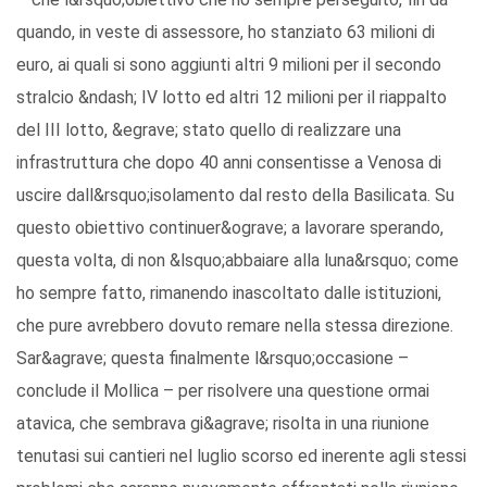
quando, in veste di assessore, ho stanziato 63 milioni di
euro, ai quali si sono aggiunti altri 9 milioni per il secondo
stralcio &ndash; IV lotto ed altri 12 milioni per il riappalto
del III lotto, &egrave; stato quello di realizzare una
infrastruttura che dopo 40 anni consentisse a Venosa di
uscire dall&rsquo;isolamento dal resto della Basilicata. Su
questo obiettivo continuer&ograve; a lavorare sperando,
questa volta, di non &lsquo;abbaiare alla luna&rsquo; come
ho sempre fatto, rimanendo inascoltato dalle istituzioni,
che pure avrebbero dovuto remare nella stessa direzione.
Sar&agrave; questa finalmente l&rsquo;occasione –
conclude il Mollica – per risolvere una questione ormai
atavica, che sembrava gi&agrave; risolta in una riunione
tenutasi sui cantieri nel luglio scorso ed inerente agli stessi