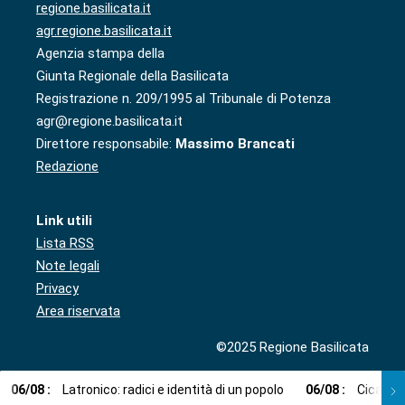
regione.basilicata.it
agr.regione.basilicata.it
Agenzia stampa della
Giunta Regionale della Basilicata
Registrazione n. 209/1995 al Tribunale di Potenza
agr@regione.basilicata.it
Direttore responsabile:
Massimo Brancati
Redazione
Link utili
Lista RSS
Note legali
Privacy
Area riservata
©2025 Regione Basilicata
06
/
08
:
Latronico: radici e identità di un popolo
06
/
08
:
Cicala: 