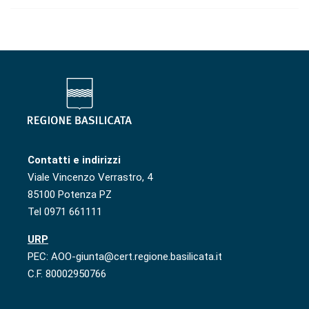
Contatti e indirizzi
Viale Vincenzo Verrastro, 4
85100 Potenza PZ
Tel 0971 661111
URP
PEC: AOO-giunta@cert.regione.basilicata.it
C.F. 80002950766