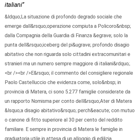
italiani”
&ldquo;La situazione di profondo degrado sociale che
emerge dall&rsquo;operazione compiuta a Policoro&nbsp;
dalla Compagnia della Guardia di Finanza &egrave; solo la
punta dell&rsquo;iceberg del pi&ugrave; profondo disagio
abitativo che non riguarda solo cittadini extracomunitari e
stranieri ma un numero sempre maggiore di italiani&rdquo;.
<br /><br />E&rsquo; il commento del consigliere regionale
Paolo Castelluccio che evidenza come, solo&nbsp; in
provincia di Matera, ci sono 5.277 famiglie considerate da
un rapporto Nomisma per conto dell&rsquo;Ater di Matera
&lsquo;a disagio abitativo&rsquo; perch&eacute; con mutuo
o canone di fitto superiore al 30 per cento del reddito
familiare. E sempre in provincia di Matera le famiglie in
graduatoria utile in attesa di un alloggio di edilizia