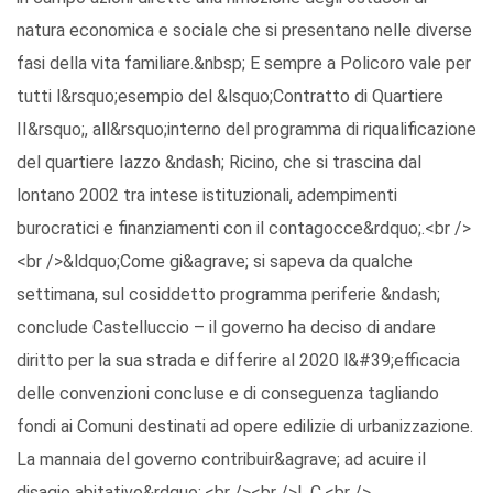
natura economica e sociale che si presentano nelle diverse
fasi della vita familiare.&nbsp; E sempre a Policoro vale per
tutti l&rsquo;esempio del &lsquo;Contratto di Quartiere
II&rsquo;, all&rsquo;interno del programma di riqualificazione
del quartiere Iazzo &ndash; Ricino, che si trascina dal
lontano 2002 tra intese istituzionali, adempimenti
burocratici e finanziamenti con il contagocce&rdquo;.<br />
<br />&ldquo;Come gi&agrave; si sapeva da qualche
settimana, sul cosiddetto programma periferie &ndash;
conclude Castelluccio – il governo ha deciso di andare
diritto per la sua strada e differire al 2020 l&#39;efficacia
delle convenzioni concluse e di conseguenza tagliando
fondi ai Comuni destinati ad opere edilizie di urbanizzazione.
La mannaia del governo contribuir&agrave; ad acuire il
disagio abitativo&rdquo;.<br /><br />L.C.<br />