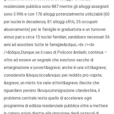
residenziale pubblica sono 887 mentre gli alloggi assegnati
sono 3.996 e con 176 alloggi potenzialmente utilizzabili (60
per nuclei in decadenza, 81 alloggi sfitti, 35 occupati
abusivamente) per le famiglie in graduatoria e un turnover
annuo pari a circa 15 nuclei familiari, sarebbero necessari 36
anni ad assorbire tutte le famiglie&rdquo;.<br /><br
/>&ldquo;Dunque se il caso di Policoro &ndash; continua –
oltre ad essere un segnale che esistono sacche di
emarginazione e povert&agrave; anche in una citt&agrave;
considerata &lsquo;ricca&rsquo; per reddito pro-capite,
&egrave; un misto tra varie attivit&agrave; illecite che
riguardano persino l&rsquo;immigrazione clandestina, il
problema centrale resta quello di accelerare ogni
programma di edilizia residenziale pubblica oltre a mettere
in campo azioni dirette alla rimozione degli ostacoli di