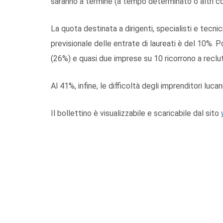
saranno a termine (a tempo determinato o altri co
La quota destinata a dirigenti, specialisti e tecni
previsionale delle entrate di laureati è del 10%. 
(26%) e quasi due imprese su 10 ricorrono a recl
Al 41%, infine, le difficoltà degli imprenditori lucani
Il bollettino è visualizzabile e scaricabile dal sito