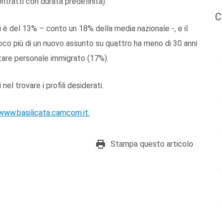
ntratti con durata predefinita).
C
ci è del 13% – conto un 18% della media nazionale -, e il
Poco più di un nuovo assunto su quattro ha meno di 30 anni
utare personale immigrato (17%).
 nel trovare i profili desiderati.
www.basilicata.camcom.it
.
Stampa questo articolo