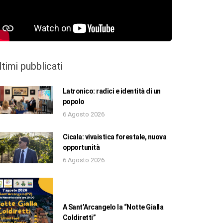
ltimi pubblicati
Latronico: radici e identità di un
popolo
6 Agosto 2026
Cicala: vivaistica forestale, nuova
opportunità
6 Agosto 2026
A Sant’Arcangelo la “Notte Gialla
Coldiretti”