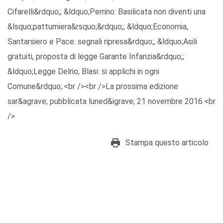
Cifarelli&rdquo;; &ldquo;Perrino: Basilicata non diventi una
&lsquo;pattumiera&rsquo;&rdquo;; &ldquo;Economia,
Santarsiero e Pace: segnali ripresa&rdquo;; &ldquo;Asili
gratuiti, proposta di legge Garante Infanzia&rdquo;;
&ldquo;Legge Delrio, Blasi: si applichi in ogni
Comune&rdquo;.<br /><br />La prossima edizione
sar&agrave; pubblicata luned&igrave; 21 novembre 2016.<br
/>
Stampa questo articolo