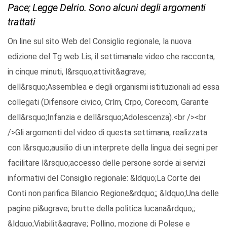
Pace; Legge Delrio. Sono alcuni degli argomenti
trattati
On line sul sito Web del Consiglio regionale, la nuova
edizione del Tg web Lis, il settimanale video che racconta,
in cinque minuti, l&rsquo;attivit&agrave;
dell&rsquo;Assemblea e degli organismi istituzionali ad essa
collegati (Difensore civico, Crlm, Crpo, Corecom, Garante
dell&rsquo;Infanzia e dell&rsquo;Adolescenza).<br /><br
/>Gli argomenti del video di questa settimana, realizzata
con l&rsquo;ausilio di un interprete della lingua dei segni per
facilitare l&rsquo;accesso delle persone sorde ai servizi
informativi del Consiglio regionale: &ldquo;La Corte dei
Conti non parifica Bilancio Regione&rdquo;; &ldquo;Una delle
pagine pi&ugrave; brutte della politica lucana&rdquo;;
&ldquo;Viabilit&agrave; Pollino, mozione di Polese e