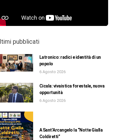
ltimi pubblicati
Latronico: radici e identità di un
popolo
6 Agosto 2026
Cicala: vivaistica forestale, nuova
opportunità
6 Agosto 2026
A Sant’Arcangelo la “Notte Gialla
Coldiretti”