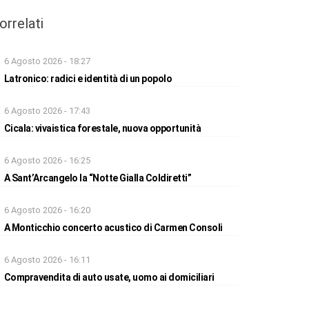
orrelati
6 Agosto 2026 - 18:27
Latronico: radici e identità di un popolo
6 Agosto 2026 - 17:43
Cicala: vivaistica forestale, nuova opportunità
6 Agosto 2026 - 16:25
A Sant’Arcangelo la “Notte Gialla Coldiretti”
6 Agosto 2026 - 16:20
A Monticchio concerto acustico di Carmen Consoli
6 Agosto 2026 - 16:11
Compravendita di auto usate, uomo ai domiciliari