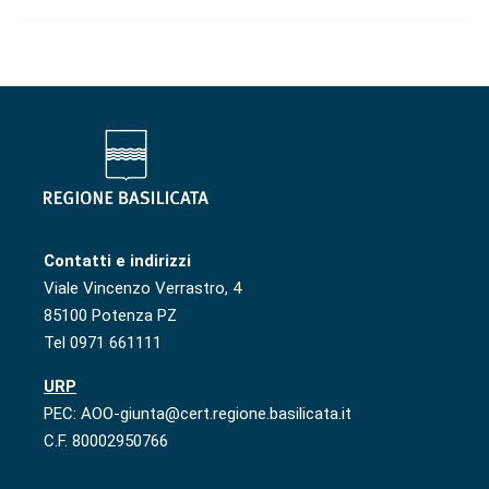
Contatti e indirizzi
Viale Vincenzo Verrastro, 4
85100 Potenza PZ
Tel 0971 661111
URP
PEC: AOO-giunta@cert.regione.basilicata.it
C.F. 80002950766