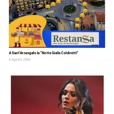
A Sant’Arcangelo la “Notte Gialla Coldiretti”
6 Agosto 2026