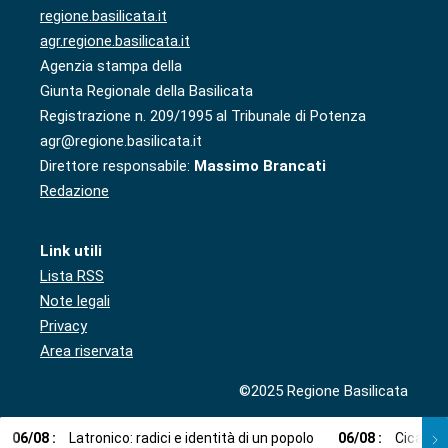
regione.basilicata.it
agr.regione.basilicata.it
Agenzia stampa della
Giunta Regionale della Basilicata
Registrazione n. 209/1995 al Tribunale di Potenza
agr@regione.basilicata.it
Direttore responsabile:
Massimo Brancati
Redazione
Link utili
Lista RSS
Note legali
Privacy
Area riservata
©2025 Regione Basilicata
06
/
08
:
Latronico: radici e identità di un popolo
06
/
08
:
Cicala: 