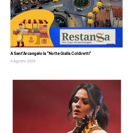
A Sant’Arcangelo la “Notte Gialla Coldiretti”
6 Agosto 2026