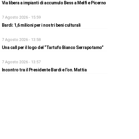
Via libera a impianti di accumulo Bess a Melfi e Picerno
7 Agosto 2026 - 15:59
Bardi: 1,6 milioni per i nostri beni culturali
7 Agosto 2026 - 13:58
Una call per il logo del “Tartufo Bianco Serrapotamo”
7 Agosto 2026 - 13:57
Incontro tra il Presidente Bardi e l’on. Mattia