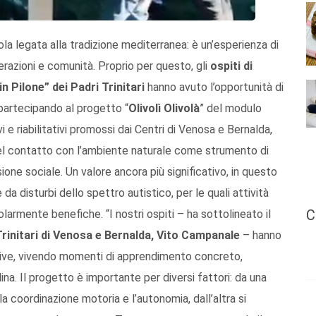
cola legata alla tradizione mediterranea: è un’esperienza di
erazioni e comunità. Proprio per questo, gli
ospiti di
n Pilone” dei Padri Trinitari
hanno avuto l’opportunità di
 partecipando al progetto “
Olivolì Olivolà
” del modulo
ivi e riabilitativi promossi dai Centri di Venosa e Bernalda,
l contatto con l’ambiente naturale come strumento di
one sociale. Un valore ancora più significativo, in questo
da disturbi dello spettro autistico, per le quali attività
C
olarmente benefiche. “I nostri ospiti – ha sottolineato il
i Trinitari di Venosa e Bernalda, Vito Campanale
– hanno
live, vivendo momenti di apprendimento concreto,
ina. Il progetto è importante per diversi fattori: da una
 la coordinazione motoria e l’autonomia, dall’altra si