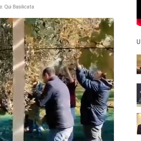
e:
Qui Basilicata
U