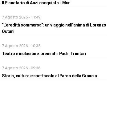
Il Planetario di Anzi conquista il Mur
7 Agosto 2026 - 11:49
“L’eredità sommersa”: un viaggio nell’anima di Lorenzo
Ostuni
7 Agosto 2026 - 10:35
Teatro e inclusione: premiati i Padri Trinitari
7 Agosto 2026 - 09:36
Storia, cultura e spettacolo al Parco della Grancia