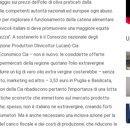
 sui prezzi dell'olio di oliva praticati dalla
lle competenti autorità nazionali ed europee ogni abuso.
 e per migliorare il funzionamento della catena alimentare.
ivicoli italiani si deve promuovere una maggiore equità
rezza”. A sostenerlo è il Consorzio nazionale degli
U
azione Produttori Olivicoltor Lucani)-Cia.
Economico Cia – non è nuovo: le cosiddette offerte
ipermercati della regione quotano l’olio extravergine
rodurre un kg di vero olio extra vergine costerebbe – senza
o, marketing ed altro – 3,53 euro in Puglia e Basilicata,
ltori della Cia ribadiscono pertanto l’importanza di una lotta
pratiche scorrette che immettono sul mercato prodotto
e, spesso, non è italiano ne extravergine, creando forti
onsumatori. Ma è anche necessario una incisiva azione per la
el carico fiscale e dei costi di produzione, che riducono la