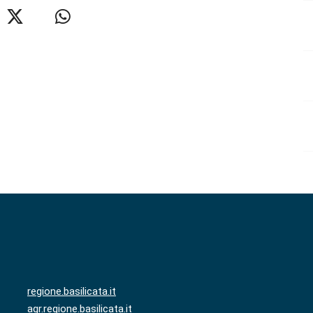
regione.basilicata.it
agr.regione.basilicata.it