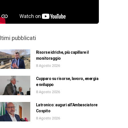
ltimi pubblicati
Risorse idriche, più capillare il
monitoraggio
8 Agosto 2026
Cupparo su risorse, lavoro, energia
e sviluppo
8 Agosto 2026
Latronico: auguri all’Ambasciatore
Cospito
8 Agosto 2026