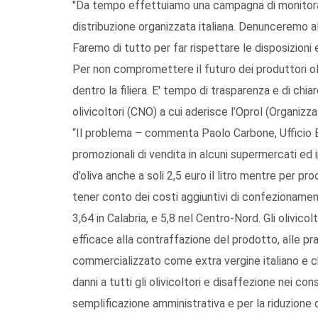
"Da tempo effettuiamo una campagna di monitoraggio
distribuzione organizzata italiana. Denunceremo a
Faremo di tutto per far rispettare le disposizioni
Per non compromettere il futuro dei produttori ol
dentro la filiera. E' tempo di trasparenza e di chia
olivicoltori (CNO) a cui aderisce l’Oprol (Organizz
“Il problema – commenta Paolo Carbone, Ufficio 
promozionali di vendita in alcuni supermercati ed 
d’oliva anche a soli 2,5 euro il litro mentre per p
tener conto dei costi aggiuntivi di confezionament
3,64 in Calabria, e 5,8 nel Centro-Nord. Gli olivico
efficace alla contraffazione del prodotto, alle 
commercializzato come extra vergine italiano e ch
danni a tutti gli olivicoltori e disaffezione nei c
semplificazione amministrativa e per la riduzione d