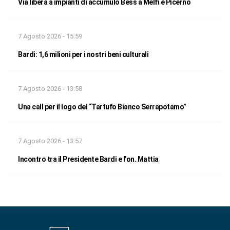
Via libera a impianti di accumulo Bess a Melfi e Picerno
7 Agosto 2026 - 15:59
Bardi: 1,6 milioni per i nostri beni culturali
7 Agosto 2026 - 13:58
Una call per il logo del “Tartufo Bianco Serrapotamo”
7 Agosto 2026 - 13:57
Incontro tra il Presidente Bardi e l’on. Mattia