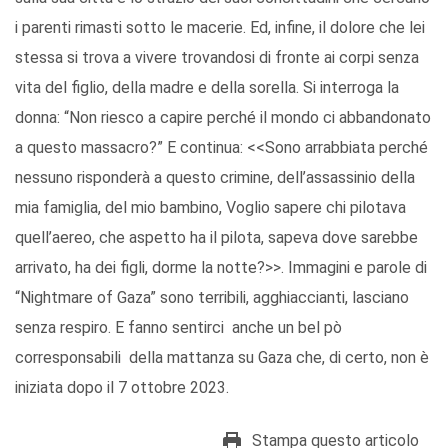
i p
arenti rimasti sotto le macerie.
Ed, infine,
il dolore che lei
stessa si trova a vivere
trovandosi di fronte ai corpi senza
vita
del figlio, della madre e della sorella.
Si interroga la
donna:
“Non
r
iesco a capire perché il mondo ci abbandonato
a questo massacro?” E continua: <<S
ono arrabbiata perché
nessuno risponderà a questo crimine, dell’assassinio della
mia famiglia
,
del mio bambino, Voglio sapere chi pilotava
quell’aereo, che aspetto ha
il pilota
, sapeva dove sarebbe
arrivato, ha dei figli, dorme la notte
?
>>. I
mmagini e parole di
“
Nightmare
of
Gaza”
sono terribili, agghiaccianti,
lasciano
senza respiro.
E fanno sentirci anche un bel
pò
correspon
sabili d
ella mattanza
su Gaza che, di certo, non è
iniziata
dopo il 7 ottobre 2023.
Stampa questo articolo