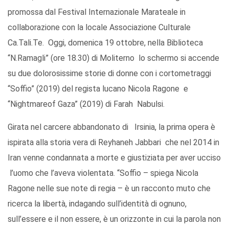
promossa
dal
Festival Internazionale
Marateale
in
collaborazione con la locale Associazione Culturale
Ca.Tali.Te.
Oggi, domenica 19 ottobre,
nella Biblioteca
“
N.Ramagli
”
(ore 18.30) di Moliterno
lo schermo si accende
su due dolorosissime storie di donne con i cortometraggi
“Soffio” (2019) del regista lucano Nicola
Ragone
e
“
Nightmare
of
Gaza”
(2019
)
di
Farah
Nabulsi
.
Girata
nel carcere abbandonato di
Irsinia
,
la prima opera
è
ispirata alla storia vera di
Reyhaneh
Jabbari
che nel 2014 in
Iran venne condannata a morte e giustiziata per aver ucciso
l’uomo che l’aveva violentata. “
Soffio – spiega Nicola
Ragone
nelle sue note di regia – è un racconto muto che
ricerca la libertà, indagando sull’identità di ognuno,
sull’essere e il non essere, è un orizzonte in cui la parola non