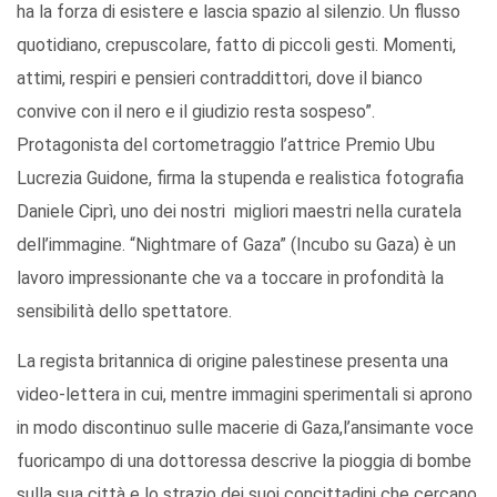
ha la forza di esistere e lascia spazio al silenzio. Un flusso
quotidiano, crepuscolare, fatto di piccoli gesti. Momenti,
attimi, respiri e pensieri contraddittori, dove il bianco
convive con il nero e il giudizio resta
sospeso”.
P
rotagonista
del cortometraggio
l’attrice Premio
Ubu
Lu
crezia Guidone
,
firma
la stupenda
e realistica
fotografia
Daniele
Ciprì
, uno dei nostri migliori maestri nella curatela
dell’immagine
. “
Nightmare
of
Gaza” (Incubo su Gaza) è un
lavoro impressionan
te
che va a toccare in profondità la
sensibilità
dello spettatore.
La regista britannica di origine
palestinese presenta una
video-lettera
in cui
, mentre
immag
ini sperimentali si aprono
in modo discontinuo
sulle macerie
di
Gaza,
l’ansimante
voce
fuoricampo
di una dottoressa
descrive
la pioggi
a di bombe
sulla sua città e
lo strazio
dei suoi concittadini che cercano