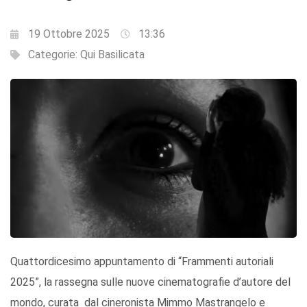
19 Ottobre 2025
13:36
Categorie:
Qui Basilicata
Quattordicesimo appuntamento di “Frammenti
autoriali
2025”, la rassegna sulle nuove cinematografie d’autore del
mondo, curata dal
cineronista
Mimmo
Mastrangelo
e