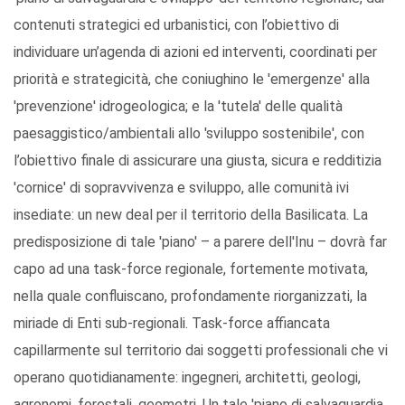
contenuti strategici ed urbanistici, con l’obiettivo di
individuare un’agenda di azioni ed interventi, coordinati per
priorità e strategicità, che coniughino le 'emergenze' alla
'prevenzione' idrogeologica; e la 'tutela' delle qualità
paesaggistico/ambientali allo 'sviluppo sostenibile', con
l’obiettivo finale di assicurare una giusta, sicura e redditizia
'cornice' di sopravvivenza e sviluppo, alle comunità ivi
insediate: un new deal per il territorio della Basilicata. La
predisposizione di tale 'piano' – a parere dell'Inu – dovrà far
capo ad una task-force regionale, fortemente motivata,
nella quale confluiscano, profondamente riorganizzati, la
miriade di Enti sub-regionali. Task-force affiancata
capillarmente sul territorio dai soggetti professionali che vi
operano quotidianamente: ingegneri, architetti, geologi,
agronomi, forestali, geometri. Un tale 'piano di salvaguardia