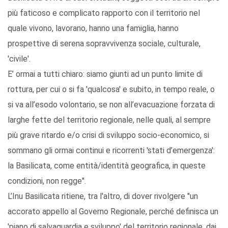
più faticoso e complicato rapporto con il territorio nel
quale vivono, lavorano, hanno una famiglia, hanno
prospettive di serena sopravvivenza sociale, culturale,
'civile'.
E’ ormai a tutti chiaro: siamo giunti ad un punto limite di
rottura, per cui o si fa 'qualcosa' e subito, in tempo reale, o
si va all’esodo volontario, se non all’evacuazione forzata di
larghe fette del territorio regionale, nelle quali, al sempre
più grave ritardo e/o crisi di sviluppo socio-economico, si
sommano gli ormai continui e ricorrenti 'stati d’emergenza':
la Basilicata, come entità/identità geografica, in queste
condizioni, non regge".
L’Inu Basilicata ritiene, tra l'altro, di dover rivolgere "un
accorato appello al Governo Regionale, perché definisca un
'piano di salvaguardia e sviluppo' del territorio regionale, dai