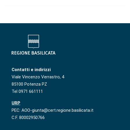
Contatti e indirizzi
Viale Vincenzo Verrastro, 4
85100 Potenza PZ
Tel 0971 661111
URP
PEC: AOO-giunta@cert.regione.basilicata.it
C.F. 80002950766