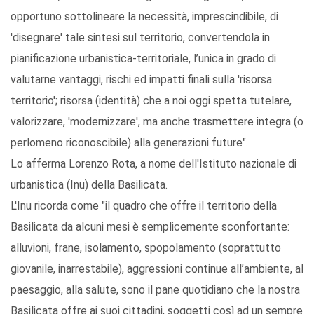
opportuno sottolineare la necessità, imprescindibile, di
'disegnare' tale sintesi sul territorio, convertendola in
pianificazione urbanistica-territoriale, l’unica in grado di
valutarne vantaggi, rischi ed impatti finali sulla 'risorsa
territorio'; risorsa (identità) che a noi oggi spetta tutelare,
valorizzare, 'modernizzare', ma anche trasmettere integra (o
perlomeno riconoscibile) alla generazioni future".
Lo afferma Lorenzo Rota, a nome dell'Istituto nazionale di
urbanistica (Inu) della Basilicata.
L'Inu ricorda come "il quadro che offre il territorio della
Basilicata da alcuni mesi è semplicemente sconfortante:
alluvioni, frane, isolamento, spopolamento (soprattutto
giovanile, inarrestabile), aggressioni continue all’ambiente, al
paesaggio, alla salute, sono il pane quotidiano che la nostra
Basilicata offre ai suoi cittadini, soggetti così ad un sempre