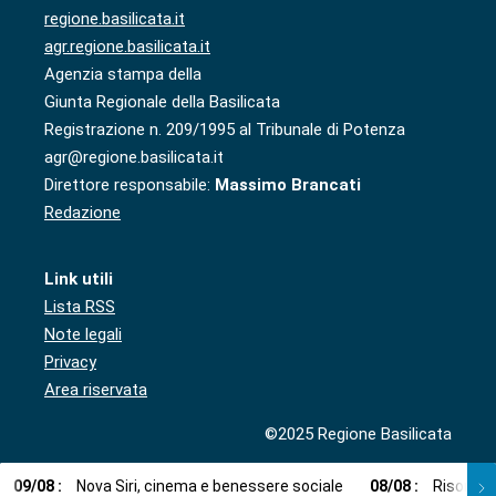
regione.basilicata.it
agr.regione.basilicata.it
Agenzia stampa della
Giunta Regionale della Basilicata
Registrazione n. 209/1995 al Tribunale di Potenza
agr@regione.basilicata.it
Direttore responsabile:
Massimo Brancati
Redazione
Link utili
Lista RSS
Note legali
Privacy
Area riservata
©2025 Regione Basilicata
09
/
08
:
Nova Siri, cinema e benessere sociale
08
/
08
:
Risorse i