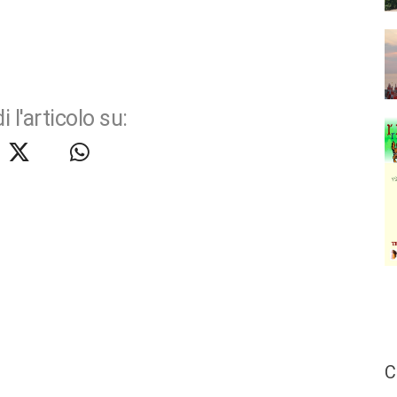
i l'articolo su:
C