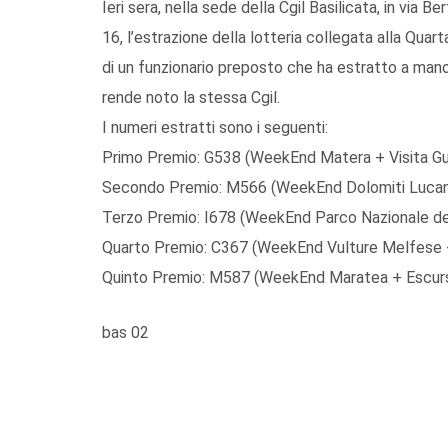
Ieri sera, nella sede della Cgil Basilicata, in via 
16, l’estrazione della lotteria collegata alla Quar
di un funzionario preposto che ha estratto a mano l
rende noto la stessa Cgil.
I numeri estratti sono i seguenti:
Primo Premio: G538 (WeekEnd Matera + Visita Gui
Secondo Premio: M566 (WeekEnd Dolomiti Lucane 
Terzo Premio: I678 (WeekEnd Parco Nazionale del
Quarto Premio: C367 (WeekEnd Vulture Melfese + 
Quinto Premio: M587 (WeekEnd Maratea + Escurs
bas 02