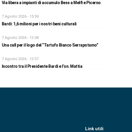
Via libera a impianti di accumulo Bess a Melfi e Picerno
7 Agosto 2026 - 15:59
Bardi: 1,6 milioni per i nostri beni culturali
7 Agosto 2026 - 13:58
Una call per il logo del “Tartufo Bianco Serrapotamo”
7 Agosto 2026 - 13:57
Incontro tra il Presidente Bardi e l’on. Mattia
Link utili