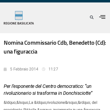
Nomina Commissario Cdb, Benedetto (Cd):
una figuraccia
5 Febbraio 2014
11:27
Per l’esponente del Centro democratico: “un
rivoluzionario si trasforma in Donchisciotte”
&ldquo;&lsquo;La &ldquo;rivoluzione&rsquo;&rdquo; del
presidente Pittella &egrave; inciampata in una figuraccia