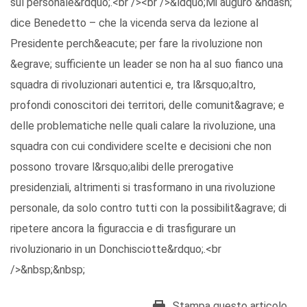
sul personale&rdquo;.<br /><br />&ldquo;Mi auguro &ndash;
dice Benedetto – che la vicenda serva da lezione al
Presidente perch&eacute; per fare la rivoluzione non
&egrave; sufficiente un leader se non ha al suo fianco una
squadra di rivoluzionari autentici e, tra l&rsquo;altro,
profondi conoscitori dei territori, delle comunit&agrave; e
delle problematiche nelle quali calare la rivoluzione, una
squadra con cui condividere scelte e decisioni che non
possono trovare l&rsquo;alibi delle prerogative
presidenziali, altrimenti si trasformano in una rivoluzione
personale, da solo contro tutti con la possibilit&agrave; di
ripetere ancora la figuraccia e di trasfigurare un
rivoluzionario in un Donchisciotte&rdquo;.<br
/>&nbsp;&nbsp;
Stampa questo articolo