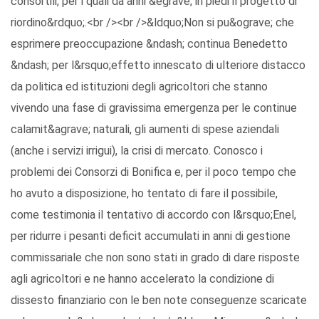
consortili, per i quali da anni &egrave; in piedi il progetto di
riordino&rdquo;.<br /><br />&ldquo;Non si pu&ograve; che
esprimere preoccupazione &ndash; continua Benedetto
&ndash; per l&rsquo;effetto innescato di ulteriore distacco
da politica ed istituzioni degli agricoltori che stanno
vivendo una fase di gravissima emergenza per le continue
calamit&agrave; naturali, gli aumenti di spese aziendali
(anche i servizi irrigui), la crisi di mercato. Conosco i
problemi dei Consorzi di Bonifica e, per il poco tempo che
ho avuto a disposizione, ho tentato di fare il possibile,
come testimonia il tentativo di accordo con l&rsquo;Enel,
per ridurre i pesanti deficit accumulati in anni di gestione
commissariale che non sono stati in grado di dare risposte
agli agricoltori e ne hanno accelerato la condizione di
dissesto finanziario con le ben note conseguenze scaricate