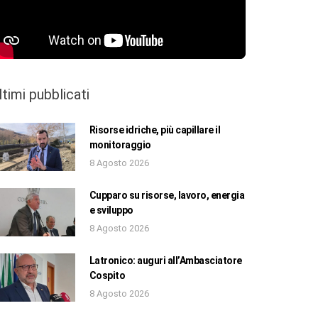
ltimi pubblicati
Risorse idriche, più capillare il
monitoraggio
8 Agosto 2026
Cupparo su risorse, lavoro, energia
e sviluppo
8 Agosto 2026
Latronico: auguri all’Ambasciatore
Cospito
8 Agosto 2026