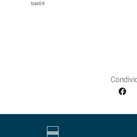
bas04
Condivid