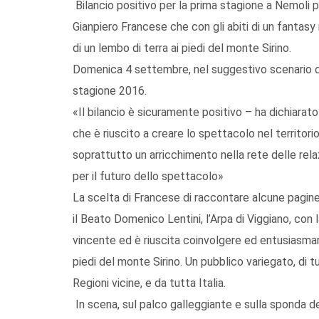
Bilancio positivo per la prima stagione a Nemoli 
Gianpiero Francese che con gli abiti di un fantasy 
di un lembo di terra ai piedi del monte Sirino.
Domenica 4 settembre, nel suggestivo scenario del 
stagione 2016.
«Il bilancio è sicuramente positivo – ha dichiarat
che è riuscito a creare lo spettacolo nel territo
soprattutto un arricchimento nella rete delle rel
per il futuro dello spettacolo»
La scelta di Francese di raccontare alcune pagine d
il Beato Domenico Lentini, l’Arpa di Viggiano, con l
vincente ed è riuscita coinvolgere ed entusiasmare
piedi del monte Sirino. Un pubblico variegato, di tu
Regioni vicine, e da tutta Italia.
In scena, sul palco galleggiante e sulla sponda del