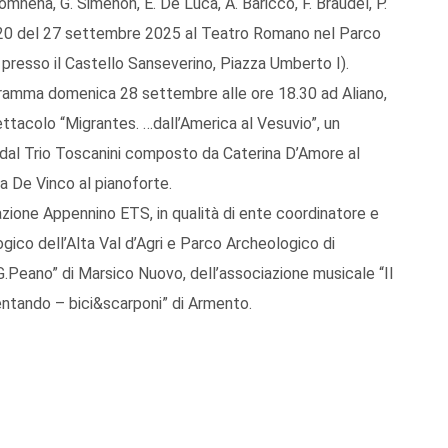
Comnena, G. Simenon, E. De Luca, A. Baricco, F. Braudel, P.
e 20 del 27 settembre 2025 al Teatro Romano nel Parco
resso il Castello Sanseverino, Piazza Umberto I).
ramma domenica 28 settembre alle ore 18.30 ad Aliano,
ettacolo “Migrantes. …dall’America al Vesuvio”, un
 dal Trio Toscanini composto da Caterina D’Amore al
a De Vinco al pianoforte.
azione Appennino ETS, in qualità di ente coordinatore e
gico dell’Alta Val d’Agri e Parco Archeologico di
G.Peano” di Marsico Nuovo, dell’associazione musicale “Il
entando – bici&scarponi” di Armento.