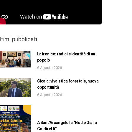
ltimi pubblicati
Latronico: radici e identità di un
popolo
6 Agosto 2026
Cicala: vivaistica forestale, nuova
opportunità
6 Agosto 2026
A Sant’Arcangelo la “Notte Gialla
Coldiretti”