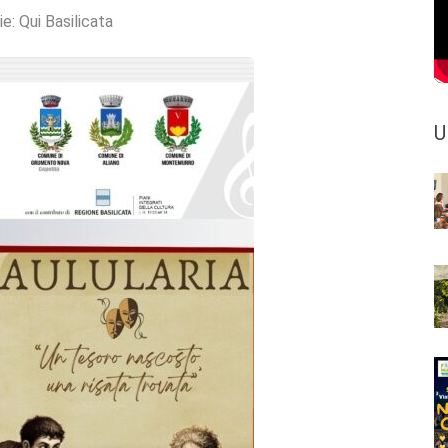
ie:
Qui Basilicata
U