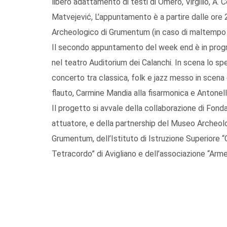
libero adattamento di testi di Omero, Virgilio, A. 
Matvejević, L’appuntamento è a partire dalle or
Archeologico di Grumentum (in caso di maltempo p
Il secondo appuntamento del week end è in prog
nel teatro Auditorium dei Calanchi. In scena lo sp
concerto tra classica, folk e jazz messo in scena
flauto, Carmine Mandia alla fisarmonica e Antonell
Il progetto si avvale della collaborazione di Fond
attuatore, e della partnership del Museo Archeolo
Grumentum, dell’Istituto di Istruzione Superiore “
Tetracordo” di Avigliano e dell’associazione “Arm