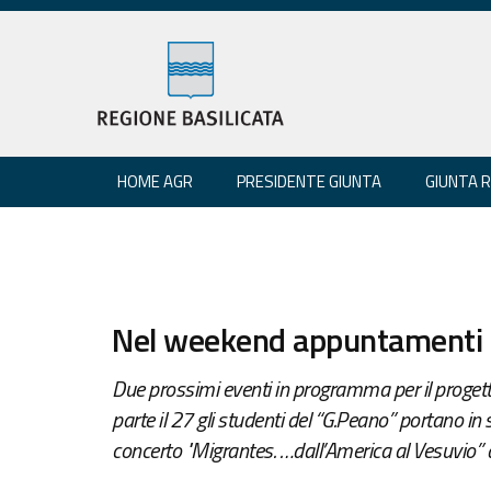
HOME AGR
PRESIDENTE GIUNTA
GIUNTA 
Nel weekend appuntamenti 
Due prossimi eventi in programma per il progett
parte il 27 gli studenti del “G.Peano” portano in s
concerto "Migrantes. …dall’America al Vesuvio” de