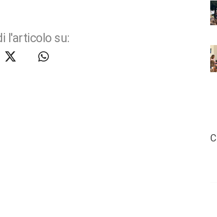
i l'articolo su:
C