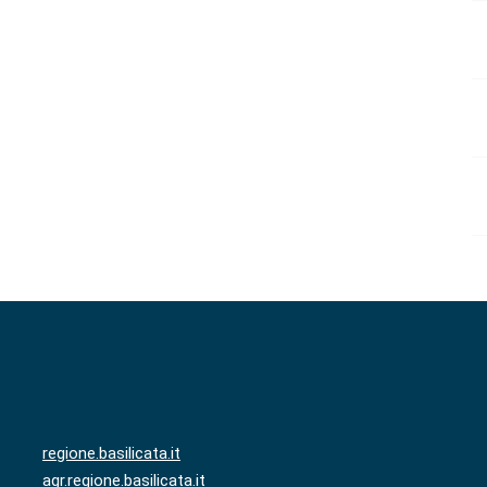
regione.basilicata.it
agr.regione.basilicata.it