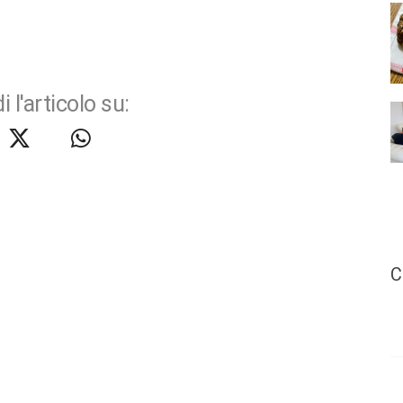
i l'articolo su:
C