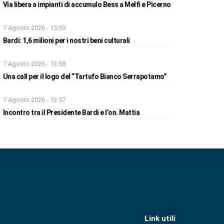
Via libera a impianti di accumulo Bess a Melfi e Picerno
7 Agosto 2026 - 15:59
Bardi: 1,6 milioni per i nostri beni culturali
7 Agosto 2026 - 13:58
Una call per il logo del “Tartufo Bianco Serrapotamo”
7 Agosto 2026 - 13:57
Incontro tra il Presidente Bardi e l’on. Mattia
Link utili