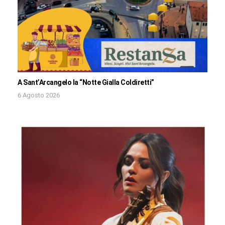
A Sant’Arcangelo la “Notte Gialla Coldiretti”
6 Agosto 2026