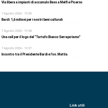
Via libera a impianti di accumulo Bess a Melfi e Picerno
7 Agosto 2026 - 15:59
Bardi: 1,6 milioni per i nostri beni culturali
7 Agosto 2026 - 13:58
Una call per il logo del “Tartufo Bianco Serrapotamo”
7 Agosto 2026 - 13:57
Incontro tra il Presidente Bardi e l’on. Mattia
Link utili