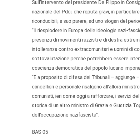
Sull’intervento del presidente De Filippo in Consig
nazionale del Pdci, che reputa gravi, in particola
riconducibili, a suo parere, ad uno slogan del peri
“Il riesplodere in Europa delle ideologie nazi-fasc
presenza di movimenti razzisti e di destra estrema at
intolleranza contro extracomunitari e uomini di 
sottovalutazione perché potrebbero essere interpr
coscienza democratica del popolo lucano impone 
“E a proposito di difesa dei Tribunali – aggiunge – 
cancellieri e personale risalgono all’allora ministro
comunisti, ieri come oggi a rafforzare, i servizi de
storica di un altro ministro di Grazia e Giustizia To
dell’occupazione nazifascista”.
BAS 05