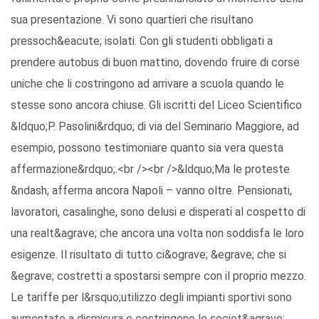
sua presentazione. Vi sono quartieri che risultano
pressoch&eacute; isolati. Con gli studenti obbligati a
prendere autobus di buon mattino, dovendo fruire di corse
uniche che li costringono ad arrivare a scuola quando le
stesse sono ancora chiuse. Gli iscritti del Liceo Scientifico
&ldquo;P. Pasolini&rdquo; di via del Seminario Maggiore, ad
esempio, possono testimoniare quanto sia vera questa
affermazione&rdquo;.<br /><br />&ldquo;Ma le proteste
&ndash; afferma ancora Napoli – vanno oltre. Pensionati,
lavoratori, casalinghe, sono delusi e disperati al cospetto di
una realt&agrave; che ancora una volta non soddisfa le loro
esigenze. Il risultato di tutto ci&ograve; &egrave; che si
&egrave; costretti a spostarsi sempre con il proprio mezzo.
Le tariffe per l&rsquo;utilizzo degli impianti sportivi sono
aumentate a dismisura e costringono le societ&agrave;