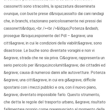
cassonetti sono stracolmi, la spazzatura disseminata
ovunque, con buste prese d&rsquo;assalto dai cani randagi
che, in branchi, stazionano pericolosamente nei pressi dei
cassonetti&rdquo;.<br /><br />&ldquo;Potenza &ndash;
prosegue l&rsquo;esponente del Pdl – &egrave; una
citt&agrave; in cui le condizioni della viabilit&agrave; sono
disastrose. Le buche sono diventate voragini e non vi
&egrave; strada che ne sia priva. Ci&ograve; rappresenta un
serio pericolo per l&rsquo;incolumit&agrave; dei cittadini ed
&egrave; causa di numerosi danni alle autovetture. Potenza
&egrave; una citt&agrave; in cui era gi&agrave; difficile
spostarsi con i mezzi pubblici e ora, con il nuovo piano,
&egrave; diventato impossibile farlo. Questo strumento,
che detta le regole del trasporto urbano, &egrave; risultato
fallimentare proprio come preannunciato al momento della