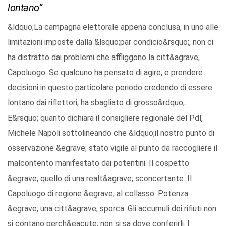
lontano”
&ldquo;La campagna elettorale appena conclusa, in uno alle
limitazioni imposte dalla &lsquo;par condicio&rsquo;, non ci
ha distratto dai problemi che affliggono la citt&agrave;
Capoluogo. Se qualcuno ha pensato di agire, e prendere
decisioni in questo particolare periodo credendo di essere
lontano dai riflettori, ha sbagliato di grosso&rdquo;.
E&rsquo; quanto dichiara il consigliere regionale del Pdl,
Michele Napoli sottolineando che &ldquo;il nostro punto di
osservazione &egrave; stato vigile al punto da raccogliere il
malcontento manifestato dai potentini. Il cospetto
&egrave; quello di una realt&agrave; sconcertante. Il
Capoluogo di regione &egrave; al collasso. Potenza
&egrave; una citt&agrave; sporca. Gli accumuli dei rifiuti non
si contano perch&eacute; non si sa dove conferirli. I