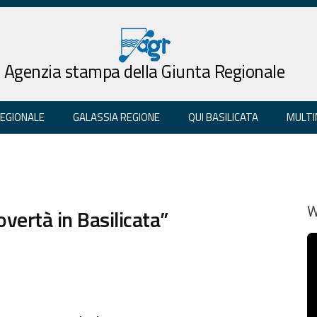
Agenzia stampa della Giunta Regionale
REGIONALE
GALASSIA REGIONE
QUI BASILICATA
MULTI
vertà in Basilicata”
W