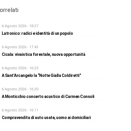
orrelati
6 Agosto 2026 - 18:27
Latronico: radici e identità di un popolo
6 Agosto 2026 - 17:43
Cicala: vivaistica forestale, nuova opportunità
6 Agosto 2026 - 16:25
A Sant’Arcangelo la “Notte Gialla Coldiretti”
6 Agosto 2026 - 16:20
A Monticchio concerto acustico di Carmen Consoli
6 Agosto 2026 - 16:11
Compravendita di auto usate, uomo ai domiciliari