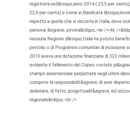
registrata nell&rsquo;anno 2014 ( 25,5 per cento),
22,9 per cento) e come in Basilicata l&rsquo;inci
rispetto a quella che si risconta in Italia, dove s
persone &egrave; povera&rdquo;.<br /><br />&ldqu
nessuna Regione d&rsquo;Italia ha potuto beneficia
petrolio o di Programmi comunitari di inclusione 
2013 aveva una dotazione finanziaria di 322 milio
evidente il fallimento del Copes costato pi&ugrave
stampo assistenziale perpetrate negli ultimi dieci
compete la responsabilit&agrave; di aver disperso 
delineare, di fatto, progettualit&agrave; ed orizzon
regionale&rdquo;.<br />