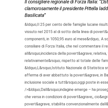
Il consigliere regionale di Forza Italia: “L’
clamorosamente il presidente Pittella ladd
Basilicata”
&ldquo;Il 25 per cento delle famiglie lucane risult
vissuto nel 2015 al di sotto della linea di povert&a
componenti, in 1050,95 euro al mese&rdquo;. A so
consiliare di Forza Italia, che nel commentare il r
all&rsquo;incidenza della povert&agrave; relativa,
relativamente&rsquo; rispetto al totale delle famig
&ldquo;L&rsquo;Istituto Nazionale di Statistica 
afferma di aver abbattuto la povert&agrave; in Basi
inclusione sociale a tutt&rsquo;oggi poste in ess
/>&ldquo;Dall&rsquo;indagine emerge – ha prosegu
che versa in condizioni di povert&agrave;, cio&eg
povert&agrave; stabilita convenzionalmente dall&r