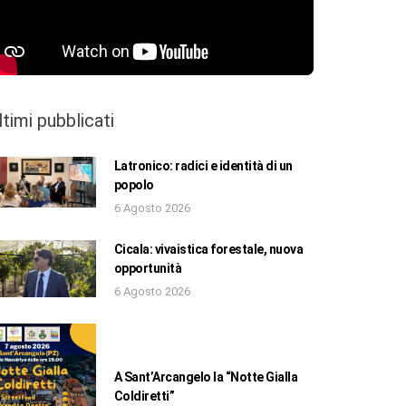
ltimi pubblicati
Latronico: radici e identità di un
popolo
6 Agosto 2026
Cicala: vivaistica forestale, nuova
opportunità
6 Agosto 2026
A Sant’Arcangelo la “Notte Gialla
Coldiretti”