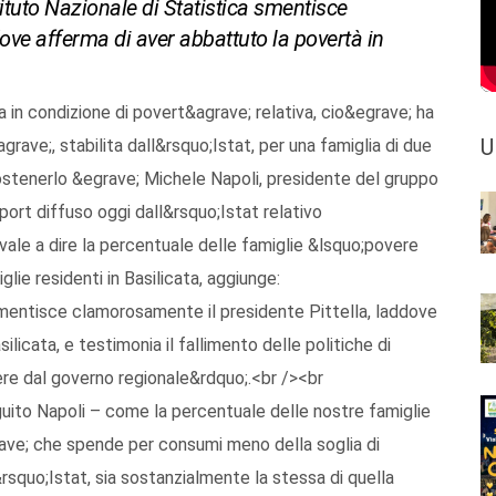
Istituto Nazionale di Statistica smentisce
ove afferma di aver abbattuto la povertà in
a in condizione di povert&agrave; relativa, cio&egrave; ha
U
grave;, stabilita dall&rsquo;Istat, per una famiglia di due
stenerlo &egrave; Michele Napoli, presidente del gruppo
eport diffuso oggi dall&rsquo;Istat relativo
 vale a dire la percentuale delle famiglie &lsquo;povere
lie residenti in Basilicata, aggiunge:
smentisce clamorosamente il presidente Pittella, laddove
licata, e testimonia il fallimento delle politiche di
ere dal governo regionale&rdquo;.<br /><br
ito Napoli – come la percentuale delle nostre famiglie
rave; che spende per consumi meno della soglia di
squo;Istat, sia sostanzialmente la stessa di quella