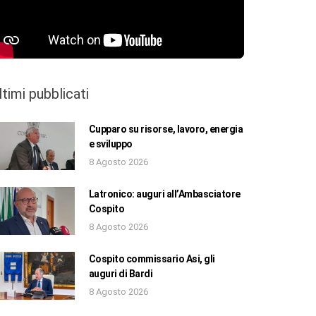
ltimi pubblicati
Cupparo su risorse, lavoro, energia
e sviluppo
8 Agosto 2026
Latronico: auguri all’Ambasciatore
Cospito
8 Agosto 2026
Cospito commissario Asi, gli
auguri di Bardi
8 Agosto 2026