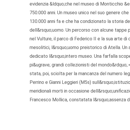
evidenzia &ldquo;che nel museo di Monticchio &egr
750.000 anni. Un museo unico nel suo genere che r
130.000 anni fa e che ha condizionato la storia de
dell&rsquo;uomo. Un percorso con alcune tappe par
nel Vulture, il parco di Federico II e la sua arte di 
mesolitici, l&rsquo;uomo preistorico di Atella. Un
dedicato l&rsquo;intero museo. Una farfalla scope
pi&ugrave; grandi collezionisti del mondo&rdquo;.<
stata, poi, sciolta per la mancanza del numero lega
Perrino e Gianni Leggieri (M5s) sull&rsquo;istitu
meridionali morti in occasione dell&rsquo;unificaz
Francesco Mollica, constatata l&rsquo;assenza del