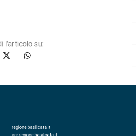
i l'articolo su:
regione.basilicata.it
agr.regione.basilicata.it