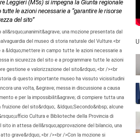
re Leggieri (M5s) si impegna la Giunta regionale
tutte le azioni necessarie a “garantire le risorse
ezza del sito”
ato all&rsquo;unanimit&agrave; una mozione presentata dal
U
salvaguardia del museo di storia naturale del Vulture.<br
e a &ldquo;mettere in campo tutte le azioni necessarie a
messa in sicurezza del sito e a programmare tutte le azioni
iore gestione e valorizzazione del sito&rdquo;.<br /><br
toria di questo importante museo ha vissuto vicissitudini
 ancora una volta, &egrave; messa in discussione a causa
mento e per la impossibilit&agrave; di compiere tutta una
alla fruizione del sito&rdquo;. &ldquo;Secondo&nbsp; alcune
rsquo;ufficio Cultura e Biblioteche della Provincia di
sito in attesa dell&rsquo;approvazione del bilancio, una
atto grave&rdquo;.<br /><br />Con la mozione si