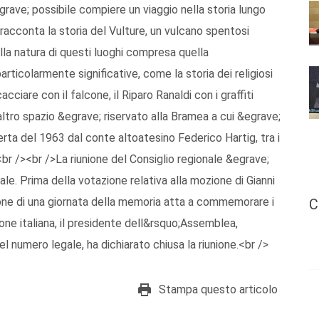
ave; possibile compiere un viaggio nella storia lungo
acconta la storia del Vulture, un vulcano spentosi
lla natura di questi luoghi compresa quella
ticolarmente significative, come la storia dei religiosi
cacciare con il falcone, il Riparo Ranaldi con i graffiti
 altro spazio &egrave; riservato alla Bramea a cui &egrave;
rta del 1963 dal conte altoatesino Federico Hartig, tra i
br /><br />La riunione del Consiglio regionale &egrave;
le. Prima della votazione relativa alla mozione di Gianni
zione di una giornata della memoria atta a commemorare i
C
ione italiana, il presidente dell&rsquo;Assemblea,
 numero legale, ha dichiarato chiusa la riunione.<br />
Stampa questo articolo