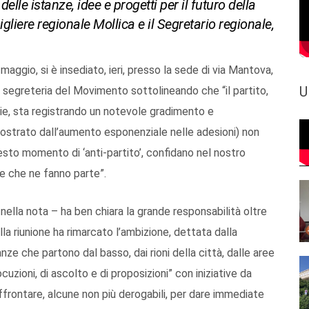
 delle istanze, idee e progetti per il futuro della
nsigliere regionale Mollica e il Segretario regionale,
ggio, si è insediato, ieri, presso la sede di via Mantova,
U
a segreteria del Movimento sottolineando che “il partito,
ie, sta registrando un notevole gradimento e
imostrato dall’aumento esponenziale nelle adesioni) non
esto momento di ‘anti-partito’, confidano nel nostro
ne che ne fanno parte”.
 nella nota – ha ben chiara la grande responsabilità oltre
la riunione ha rimarcato l’ambizione, dettata dalla
stanze che partono dal basso, dai rioni della città, dalle aree
ocuzioni, di ascolto e di proposizioni” con iniziative da
ffrontare, alcune non più derogabili, per dare immediate