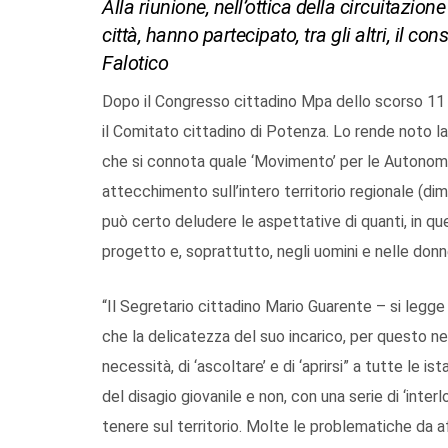
Alla riunione, nell’ottica della circuitazione
città, hanno partecipato, tra gli altri, il co
Falotico
Dopo il Congresso cittadino Mpa dello scorso 11 ma
il Comitato cittadino di Potenza. Lo rende noto l
che si connota quale ‘Movimento’ per le Autonom
attecchimento sull’intero territorio regionale (d
può certo deludere le aspettative di quanti, in qu
progetto e, soprattutto, negli uomini e nelle don
“Il Segretario cittadino Mario Guarente – si legge
che la delicatezza del suo incarico, per questo nel
necessità, di ‘ascoltare’ e di ‘aprirsi” a tutte le i
del disagio giovanile e non, con una serie di ‘interl
tenere sul territorio. Molte le problematiche da a