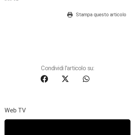
Stampa questo articolo
Condividi l'articolo su:
Web TV