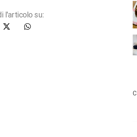
i l'articolo su:
C