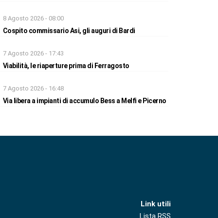
8 Agosto 2026 - 08:00
Cospito commissario Asi, gli auguri di Bardi
7 Agosto 2026 - 17:43
Viabilità, le riaperture prima di Ferragosto
7 Agosto 2026 - 16:48
Via libera a impianti di accumulo Bess a Melfi e Picerno
Link utili
Lista RSS