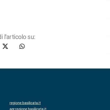
i l'articolo su:
regione.basilicata.it
agr.regione.basilicata.it