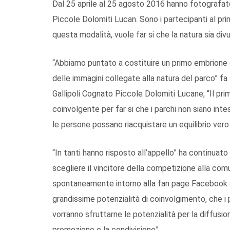
Dal 25 aprile al 25 agosto 2016 hanno fotografato 
Piccole Dolomiti Lucan. Sono i partecipanti al pr
questa modalità, vuole far si che la natura sia di
“Abbiamo puntato a costituire un primo embrione 
delle immagini collegate alla natura del parco” f
Gallipoli Cognato Piccole Dolomiti Lucane, “Il p
coinvolgente per far si che i parchi non siano inte
le persone possano riacquistare un equilibrio vero 
“In tanti hanno risposto all’appello” ha continua
scegliere il vincitore della competizione alla comu
spontaneamente intorno alla fan page Facebook 
grandissime potenzialità di coinvolgimento, che i 
vorranno sfruttarne le potenzialità per la diffusion
promozione e la condivisione”.