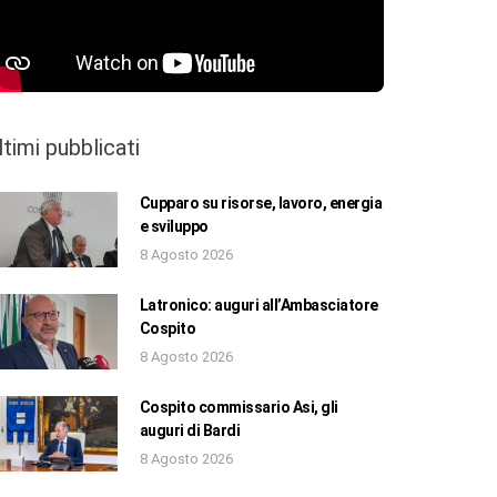
ltimi pubblicati
Cupparo su risorse, lavoro, energia
e sviluppo
8 Agosto 2026
Latronico: auguri all’Ambasciatore
Cospito
8 Agosto 2026
Cospito commissario Asi, gli
auguri di Bardi
8 Agosto 2026