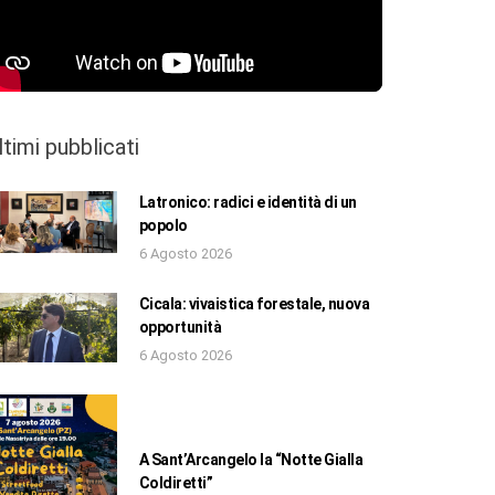
ltimi pubblicati
Latronico: radici e identità di un
popolo
6 Agosto 2026
Cicala: vivaistica forestale, nuova
opportunità
6 Agosto 2026
A Sant’Arcangelo la “Notte Gialla
Coldiretti”