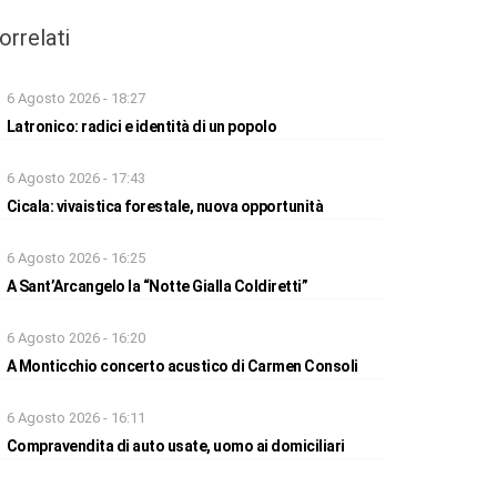
orrelati
6 Agosto 2026 - 18:27
Latronico: radici e identità di un popolo
6 Agosto 2026 - 17:43
Cicala: vivaistica forestale, nuova opportunità
6 Agosto 2026 - 16:25
A Sant’Arcangelo la “Notte Gialla Coldiretti”
6 Agosto 2026 - 16:20
A Monticchio concerto acustico di Carmen Consoli
6 Agosto 2026 - 16:11
Compravendita di auto usate, uomo ai domiciliari