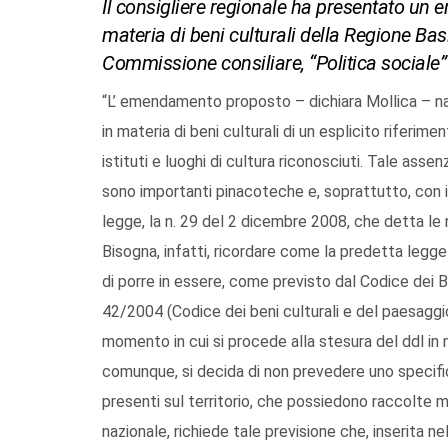
Il consigliere regionale ha presentato un
materia di beni culturali della Regione Bas
Commissione consiliare, “Politica sociale”
“L’ emendamento proposto – dichiara Mollica – na
in materia di beni culturali di un esplicito riferim
istituti e luoghi di cultura riconosciuti. Tale assenz
sono importanti pinacoteche e, soprattutto, con il
legge, la n. 29 del 2 dicembre 2008, che detta le 
Bisogna, infatti, ricordare come la predetta legg
di porre in essere, come previsto dal Codice dei Be
42/2004 (Codice dei beni culturali e del paesaggio
momento in cui si procede alla stesura del ddl in ma
comunque, si decida di non prevedere uno specifico
presenti sul territorio, che possiedono raccolte m
nazionale, richiede tale previsione che, inserita n