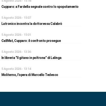
5 Agosto 2026 - 15:18
Cupparo: a Fardella segnale contro lo spopolamento
5 Agosto 2026 - 15:07
Latronico incontra la dottoressa Calabrò
5 Agosto 2026 - 15:01
CallMat, Cupparo: il confronto prosegue
5 Agosto 2026 - 13:36
In libreria “Il gitano in poltrona” di Lalinga
5 Agosto 2026 - 13:14
Moliterno, l’opera di Marcello Tedesco