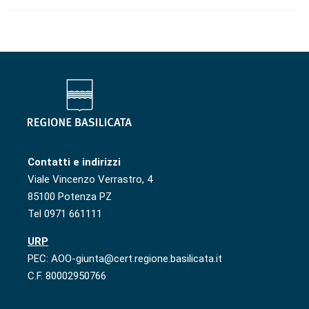
Contatti e indirizzi
Viale Vincenzo Verrastro, 4
85100 Potenza PZ
Tel 0971 661111
URP
PEC: AOO-giunta@cert.regione.basilicata.it
C.F. 80002950766