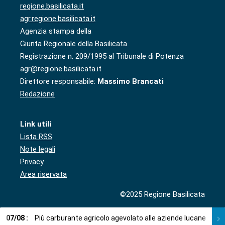
regione.basilicata.it
agr.regione.basilicata.it
Agenzia stampa della
Giunta Regionale della Basilicata
Registrazione n. 209/1995 al Tribunale di Potenza
agr@regione.basilicata.it
Direttore responsabile:
Massimo Brancati
Redazione
Link utili
Lista RSS
Note legali
Privacy
Area riservata
©2025 Regione Basilicata
07
/
08
:
Più carburante agricolo agevolato alle aziende lucane
0