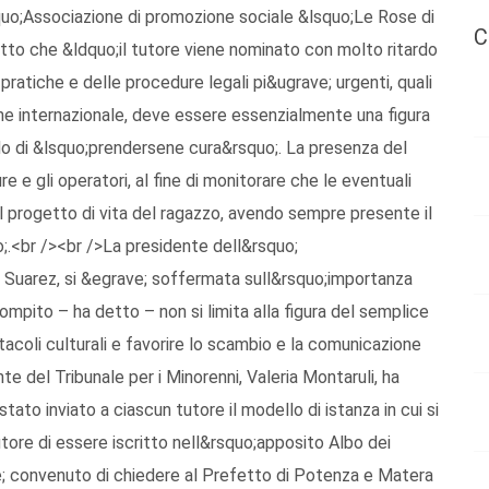
squo;Associazione di promozione sociale &lsquo;Le Rose di
C
to che &ldquo;il tutore viene nominato con molto ritardo
le pratiche e delle procedure legali pi&ugrave; urgenti, quali
one internazionale, deve essere essenzialmente una figura
rado di &lsquo;prendersene cura&rsquo;. La presenza del
 e gli operatori, al fine di monitorare che le eventuali
l progetto di vita del ragazzo, avendo sempre presente il
;.<br /><br />La presidente dell&rsquo;
 Suarez, si &egrave; soffermata sull&rsquo;importanza
compito – ha detto – non si limita alla figura del semplice
tacoli culturali e favorire lo scambio e la comunicazione
e del Tribunale per i Minorenni, Valeria Montaruli, ha
ato inviato a ciascun tutore il modello di istanza in cui si
tore di essere iscritto nell&rsquo;apposito Albo dei
ve; convenuto di chiedere al Prefetto di Potenza e Matera