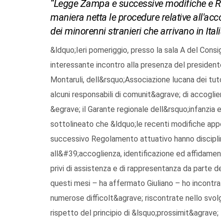
“Legge Zampa e successive modifiche e Re
maniera netta le procedure relative all'acc
dei minorenni stranieri che arrivano in Itali
&ldquo;Ieri pomeriggio, presso la sala A del Consig
interessante incontro alla presenza del presidente
Montaruli, dell&rsquo;Associazione lucana dei tuto
alcuni responsabili di comunit&agrave; di accoglien
&egrave; il Garante regionale dell&rsquo;infanzia 
sottolineato che &ldquo;le recenti modifiche appo
successivo Regolamento attuativo hanno disciplin
all&#39;accoglienza, identificazione ed affidamento
privi di assistenza e di rappresentanza da parte dei
questi mesi – ha affermato Giuliano – ho incontrat
numerose difficolt&agrave; riscontrate nello svo
rispetto del principio di &lsquo;prossimit&agrave;