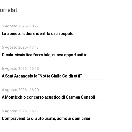
orrelati
6 Agosto 2026 - 18:27
Latronico: radici e identità di un popolo
6 Agosto 2026 - 17:43
Cicala: vivaistica forestale, nuova opportunità
6 Agosto 2026 - 16:25
A Sant’Arcangelo la “Notte Gialla Coldiretti”
6 Agosto 2026 - 16:20
A Monticchio concerto acustico di Carmen Consoli
6 Agosto 2026 - 16:11
Compravendita di auto usate, uomo ai domiciliari