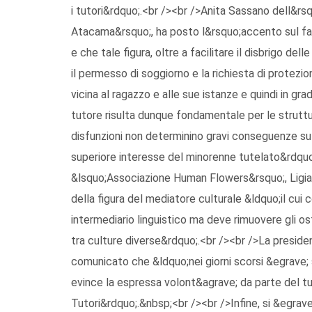
i tutori&rdquo;.<br /><br />Anita Sassano dell&r
Atacama&rsquo;, ha posto l&rsquo;accento sul fat
e che tale figura, oltre a facilitare il disbrigo del
il permesso di soggiorno e la richiesta di protezi
vicina al ragazzo e alle sue istanze e quindi in g
tutore risulta dunque fondamentale per le strutture
disfunzioni non determinino gravi conseguenze su
superiore interesse del minorenne tutelato&rdquo
&lsquo;Associazione Human Flowers&rsquo;, Ligia
della figura del mediatore culturale &ldquo;il cui 
intermediario linguistico ma deve rimuovere gli os
tra culture diverse&rdquo;.<br /><br />La president
comunicato che &ldquo;nei giorni scorsi &egrave; st
evince la espressa volont&agrave; da parte del tu
Tutori&rdquo;.&nbsp;<br /><br />Infine, si &egra