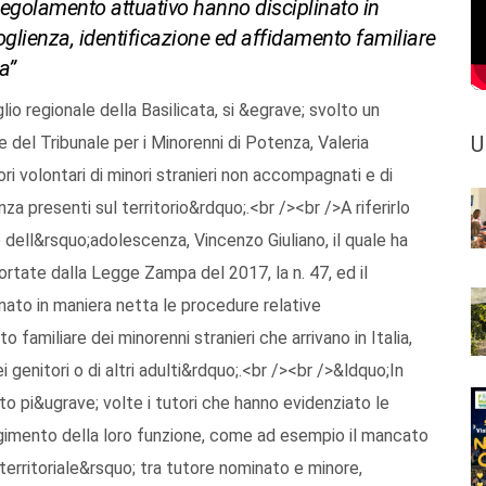
golamento attuativo hanno disciplinato in
oglienza, identificazione ed affidamento familiare
a”
lio regionale della Basilicata, si &egrave; svolto un
U
 del Tribunale per i Minorenni di Potenza, Valeria
ri volontari di minori stranieri non accompagnati e di
za presenti sul territorio&rdquo;.<br /><br />A riferirlo
e dell&rsquo;adolescenza, Vincenzo Giuliano, il quale ha
rtate dalla Legge Zampa del 2017, la n. 47, ed il
ato in maniera netta le procedure relative
 familiare dei minorenni stranieri che arrivano in Italia,
 genitori o di altri adulti&rdquo;.<br /><br />&ldquo;In
o pi&ugrave; volte i tutori che hanno evidenziato le
lgimento della loro funzione, come ad esempio il mancato
 territoriale&rsquo; tra tutore nominato e minore,