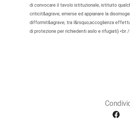
di convocare il tavolo istituzionale, istituito qua
criticit&agrave; emerse ed appianare la disomogenei
difformit&agrave; tra l&rsquo;accoglienza effettu
di protezione per richiedenti asilo e rifugiati).<br /
Condivid