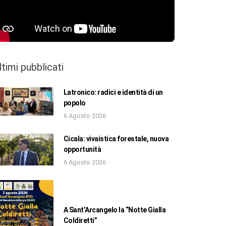
ltimi pubblicati
Latronico: radici e identità di un
popolo
6 Agosto 2026
Cicala: vivaistica forestale, nuova
opportunità
6 Agosto 2026
A Sant’Arcangelo la “Notte Gialla
Coldiretti”