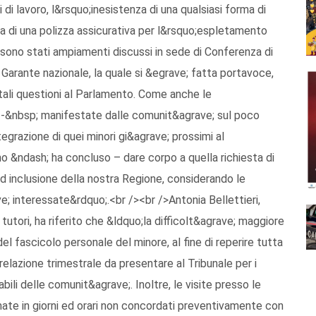
di lavoro, l&rsquo;inesistenza di una qualsiasi forma di
 di una polizza assicurativa per l&rsquo;espletamento
ti sono stati ampiamenti discussi in sede di Conferenza di
 Garante nazionale, la quale si &egrave; fatta portavoce,
ali questioni al Parlamento. Come anche le
te -&nbsp; manifestate dalle comunit&agrave; sul poco
grazione di quei minori gi&agrave; prossimi al
&ndash; ha concluso – dare corpo a quella richiesta di
d inclusione della nostra Regione, considerando le
ve; interessate&rdquo;.<br /><br />Antonia Bellettieri,
utori, ha riferito che &ldquo;la difficolt&agrave; maggiore
el fascicolo personale del minore, al fine di reperire tutta
relazione trimestrale da presentare al Tribunale per i
bili delle comunit&agrave;. Inoltre, le visite presso le
te in giorni ed orari non concordati preventivamente con