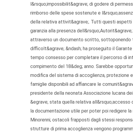
l&rsquo;impossibilit&agrave; di godere di permessi 
rimborso delle spese sostenute e l&rsquo;assenza
della relativa attivit&agrave;. Tutti questi aspet
garanzia alla presenza dell&rsquo;Autorit&agrave;
attraverso un documento scritto, sottoponendo t
difficolt&agrave; &ndash; ha proseguito il Garan
tempo consesso per completare il percorso di inte
compimento del 18&deg; anno. Sarebbe opportuno 
modifica del sistema di accoglienza, protezione e
famiglie disponibili ad affiancare le comunit&agra
presidente della neonata Associazione lucana dei t
&egrave; stata quella relativa all&rsquo;accesso d
la documentazione utile per poter poi redigere la 
Minorenni; ostacoli frapposti dagli stessi responsa
strutture di prima accoglienza vengono programma