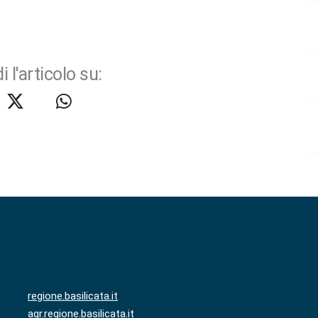
i l'articolo su:
regione.basilicata.it
agr.regione.basilicata.it