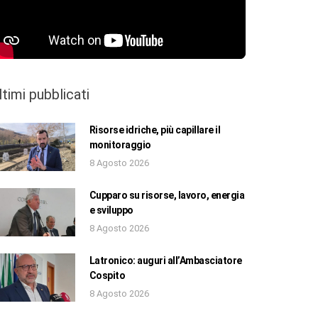
ltimi pubblicati
Risorse idriche, più capillare il
monitoraggio
8 Agosto 2026
Cupparo su risorse, lavoro, energia
e sviluppo
8 Agosto 2026
Latronico: auguri all’Ambasciatore
Cospito
8 Agosto 2026