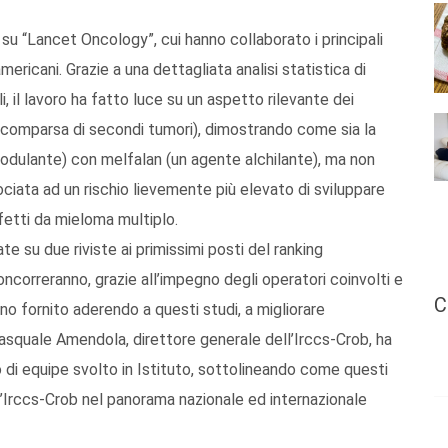
su “Lancet Oncology”, cui hanno collaborato i principali
mericani. Grazie a una dettagliata analisi statistica di
ali, il lavoro ha fatto luce su un aspetto rilevante dei
e comparsa di secondi tumori), dimostrando come sia la
dulante) con melfalan (un agente alchilante), ma non
ociata ad un rischio lievemente più elevato di sviluppare
fetti da mieloma multiplo.
 su due riviste ai primissimi posti del ranking
oncorreranno, grazie all’impegno degli operatori coinvolti e
C
no fornito aderendo a questi studi, a migliorare
Pasquale Amendola, direttore generale dell’Irccs-Crob, ha
o di equipe svolto in Istituto, sottolineando come questi
ell’Irccs-Crob nel panorama nazionale ed internazionale