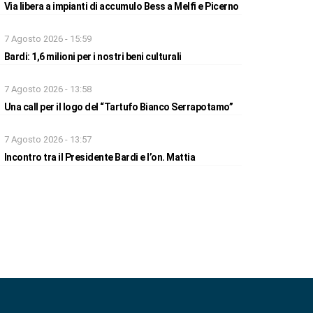
Via libera a impianti di accumulo Bess a Melfi e Picerno
7 Agosto 2026 - 15:59
Bardi: 1,6 milioni per i nostri beni culturali
7 Agosto 2026 - 13:58
Una call per il logo del “Tartufo Bianco Serrapotamo”
7 Agosto 2026 - 13:57
Incontro tra il Presidente Bardi e l’on. Mattia