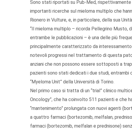
Sono stati riportati su Pub-Med, rispettivamente il 
importanti ricerche sul mieloma multiplo che hanno
Rionero in Vulture, e, in particolare, della sua Uni
“Il mieloma multiplo – ricorda Pellegrino Musto, di
entrambe le pubblicazioni – è una delle più frequ
principalmente caratterizzato da interessamento os
notevoli progressi nel trattamento di questa patolo
anziani che non possono essere sottoposti a trapia
pazienti sono stati dedicati i due studi, entrambi
“Myeloma Unit” della Università di Torino.
Nel primo caso si tratta di un “trial” clinico multi
Oncology”, che ha coinvolto 511 pazienti e che ha
“mantenimento” prolungata con nuovi agenti (bort
a quattro farmaci (bortezomib, melfalan, prednison
farmaci (bortezomib, melfalan e prednisone) sen