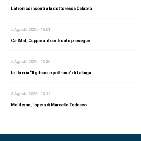
Latronico incontra la dottoressa Calabrò
5 Agosto 2026 - 15:01
CallMat, Cupparo: il confronto prosegue
5 Agosto 2026 - 13:36
In libreria “Il gitano in poltrona” di Lalinga
5 Agosto 2026 - 13:14
Moliterno, l’opera di Marcello Tedesco