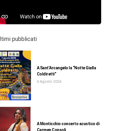
ltimi pubblicati
A Sant’Arcangelo la “Notte Gialla
Coldiretti”
6 Agosto 2026
A Monticchio concerto acustico di
Carmen Consoli