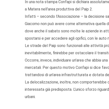
In una nota stampa Confapi si dichiara assolutame
a Matera nell’area produttiva del Paip 2.
Infatti – secondo l’Associazione – la decisione s
Giacomo non può avere come alternativa quella di in
dove anche il sabato sono molte le aziende in att
spostarsi e per accedere agli opifici, con le auto
Le strade del Paip sono funzionali alle attività p
inevitabilmente, finirebbe per ostacolare il trans
Occorre, invece, individuare un’area che abbia una 
mercatali. Per questo motivo Confapi si dice favo
trattandosi di un’area infrastrutturata e dotata dei
La delocalizzazione, inoltre, non comporterebbe o
interessata già predisposta. L’unico sforzo riguar
urbani.